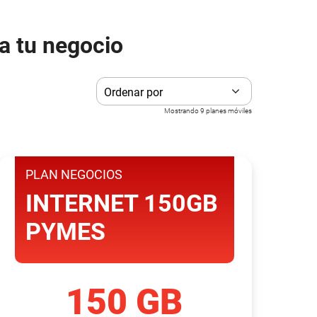
 a tu negocio
Mostrando
9
plan
es móviles
PLAN NEGOCIOS
INTERNET 150GB
PYMES
150 GB