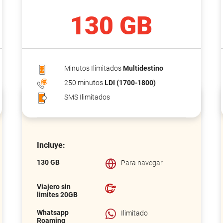
130 GB
Minutos Ilimitados
Multidestino
250 minutos
LDI (1700-1800)
SMS Ilimitados
Incluye:
130 GB
Para navegar
Viajero sin
limites 20GB
Whatsapp
Ilimitado
Roaming