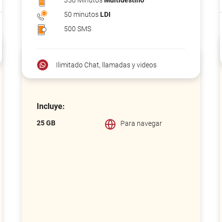
350 Minutos
Multidestino
50 minutos
LDI
500 SMS
Ilimitado Chat, llamadas y videos
Incluye:
25 GB
Para navegar