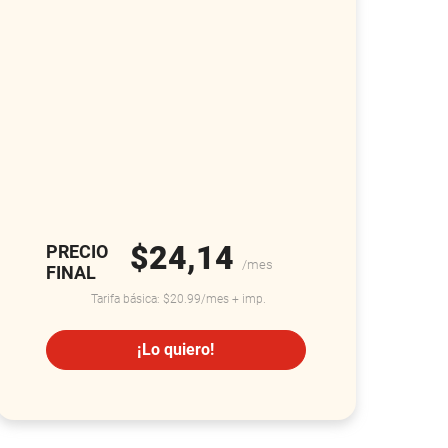
$24,14
PRECIO
/mes
FINAL
Tarifa básica: $20.99/mes + imp.
¡Lo quiero!