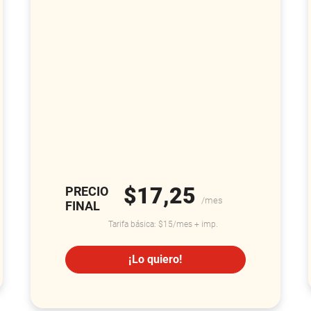
$17,25
PRECIO
/mes
FINAL
Tarifa básica: $15/mes + imp.
¡Lo quiero!