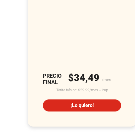
$34,49
PRECIO
/mes
FINAL
Tarifa básica: $29.99/mes + imp.
¡Lo quiero!