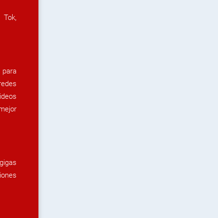
 Tok,
s para
redes
videos
mejor
gigas
iones