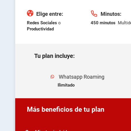
Telefonía Fija Comercial
Internet Móvil
Elige entre:
Minutos:
Televisión en tu Negocio
Redes Sociales
o
450 minutos
Multid
Productividad
Televisión suscrita
Tu plan incluye:
Whatsapp Roaming
Ilimitado
Más beneficios de tu plan