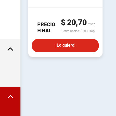
$ 20,70
PRECIO
/mes
FINAL
Tarifa básica: $18 + imp.
¡Lo quiero!