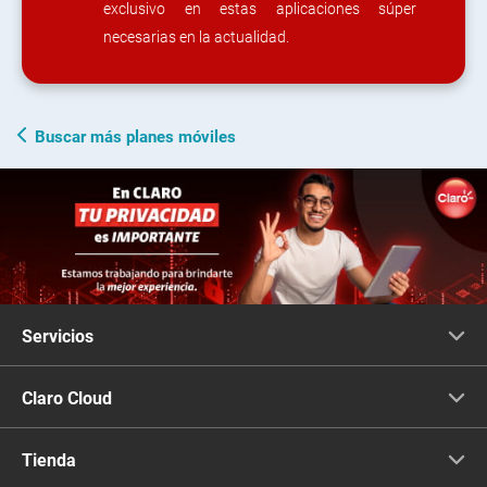
exclusivo en estas aplicaciones súper
necesarias en la actualidad.
Buscar más planes móviles
Servicios
Voz
Claro Cloud
Tv
Infraestructura
Tienda