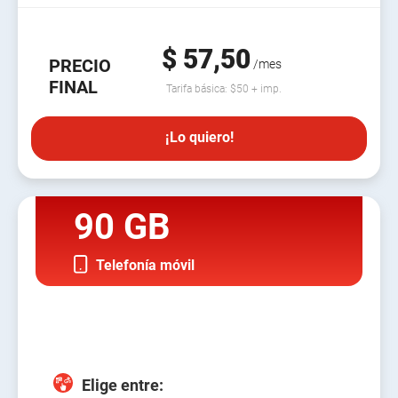
$ 57,50
PRECIO
/mes
FINAL
Tarifa básica: $50 + imp.
¡Lo quiero!
90 GB
Telefonía móvil
Elige entre: