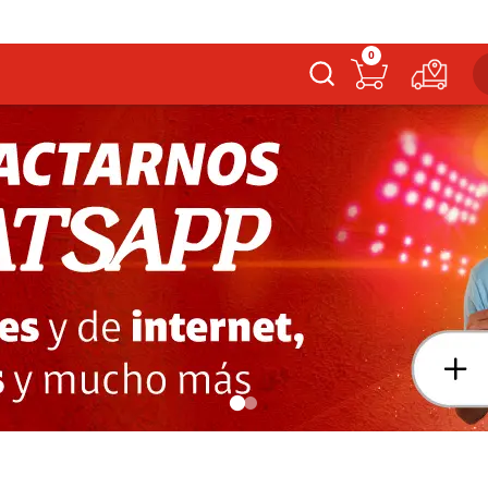
0
Buscar
Links más buscados
Equipos Celulares
Servicios Hogar
Planes Móviles
Cámbiate a Claro
Laptops