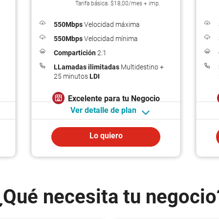
Tarifa básica: $18,00/mes + imp.
550Mbps
Velocidad máxima
550Mbps
Velocidad mínima
Compartición
2:1
LLamadas ilimitadas
Multidestino +
25 minutos
LDI
Excelente para tu
Negocio
Ver detalle de plan
Lo quiero
¿Qué necesita tu negocio