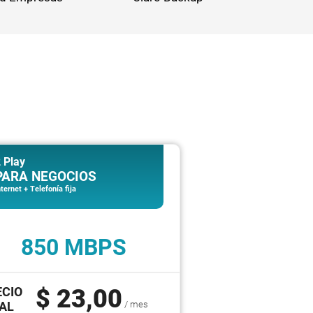
 Play
PARA NEGOCIOS
nternet + Telefonía fija
850 MBPS
ECIO
$ 23,00
AL
/ mes