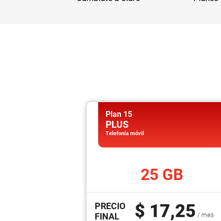
Telefonía Fija Comercial
Internet Móvil
Televisión en tu Negocio
Televisión suscrita
Plan 15
PLUS
Telefonía móvil
25 GB
PRECIO
$ 17,25
FINAL
/ mes