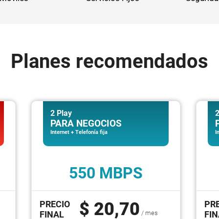
Planes recomendados
2 Play
2
PARA NEGOCIOS
Internet + Telefonía fija
I
550 MBPS
PRECIO
$ 20,70
PR
FINAL
/ mes
FIN