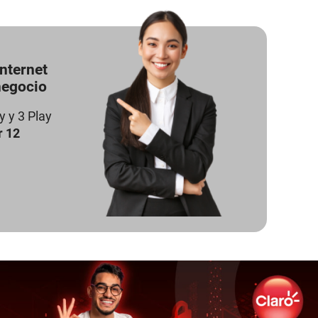
nternet
negocio
y y 3 Play
r 12