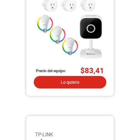
(SHOME-100/3)
$83,41
Precio del equipo:
Lo quiero
TP-LINK