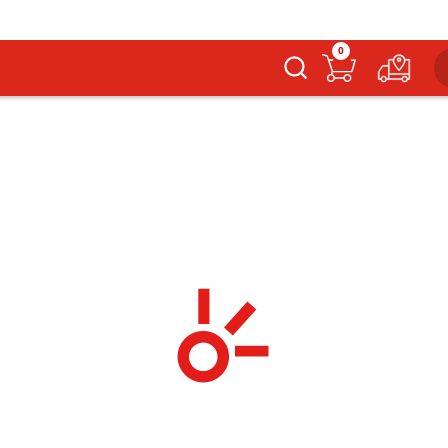
0
Buscar
Links más buscados
Equipos Celulares
Servicios Hogar
Planes Móviles
Cámbiate a Claro
Laptops