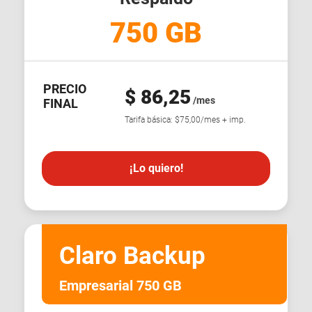
750 GB
PRECIO
$ 86,25
/mes
FINAL
Tarifa básica: $75,00/mes + imp.
¡Lo quiero!
Claro Backup
Empresarial 750 GB