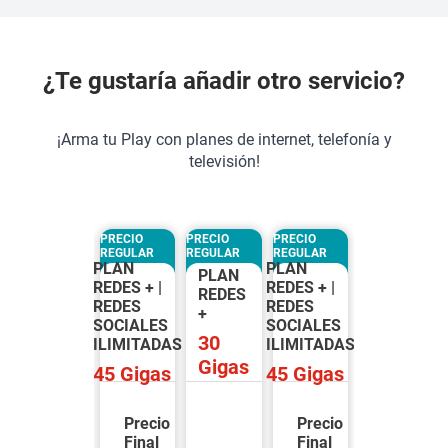
¿Te gustaría añadir otro servicio?
¡Arma tu Play con planes de internet, telefonía y
televisión!
PRECIO
PRECIO
PRECIO
PRECIO
REGULAR
REGULAR
REGULAR
REGULAR
PLAN
PLAN
PLAN
PLAN
REDES + |
REDES + |
REDES
REDES
REDES
REDES
+
+
SOCIALES
SOCIALES
30
30
S
ILIMITADAS
ILIMITADAS
Gigas
Gigas
45
Gigas
45
Gigas
Precio
Precio
Final
Final