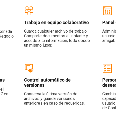
Trabajo en equipo colaborativo
Panel 
Guarda cualquier archivo de trabajo.
Adminis
acenada
Comparte documentos al instante y
usuario
 Negocio
accede a tu información, todo desde
amigabl
un mismo lugar.
tas
Control automático de
Person
versiones
desee
el
Conserva la última versión de
Cambia 
/7 en
archivos y guarda versiones
capacid
anteriores en caso de requeridas.
usuario
de Cont