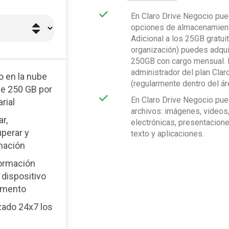
En Claro Drive Negocio pue
opciones de almacenamien
Adicional a los 25GB gratui
organización) puedes adqu
250GB con cargo mensual. E
administrador del plan Cla
 en la nube
(regularmente dentro del ár
de 250 GB por
En Claro Drive Negocio pue
rial
archivos: imágenes, videos
r,
electrónicas, presentacione
uperar y
texto y aplicaciones.
mación
formación
 dispositivo
omento
zado 24x7 los
o