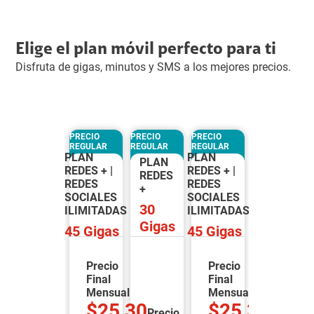
Elige el plan móvil perfecto para ti
Disfruta de gigas, minutos y SMS a los mejores precios.
PRECIO
PRECIO
PRECIO
PRECIO
REGULAR
REGULAR
REGULAR
REGULAR
PLAN
PLAN
PLAN
PLAN
REDES + |
REDES + |
REDES
REDES
REDES
REDES
+
+
SOCIALES
SOCIALES
30
30
S
ILIMITADAS
ILIMITADAS
Gigas
Gigas
45
Gigas
45
Gigas
Precio
Precio
Final
Final
al
Mensual
Mensual
,30
$25,30
$25,30
Precio
Precio