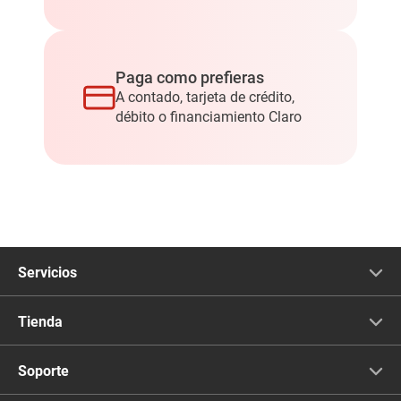
ON
L
(A
MA
PA
Paga como prefieras
NS
A contado, tarjeta de crédito,
MA
débito o financiamiento Claro
B0
9B
2S
BH
QK)
Servicios
Servicios Móviles
Tienda
Servicios Hogar
Equipos Móviles
Soporte