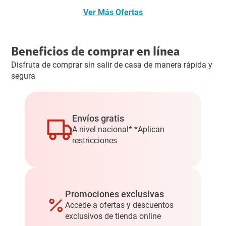
CÁ
LE
D2
Ver Más Ofertas
MA
TV
10)
RA
(RI
+
C1
VT
CA
Beneficios de comprar en línea
10
EL
MA
Disfruta de comprar sin salir de casa de manera rápida y
UH
RA
segura
DG
(TP
LT5
LC
5T
AM
Envíos gratis
PQ
IP0
A nivel nacional* *Aplican
10)
TA
restricciones
+
PO
PS
C2
5
02)
SLI
+
Promociones exclusivas
M
AM
Accede a ofertas y descuentos
DIG
AZ
exclusivos de tienda online
ITA