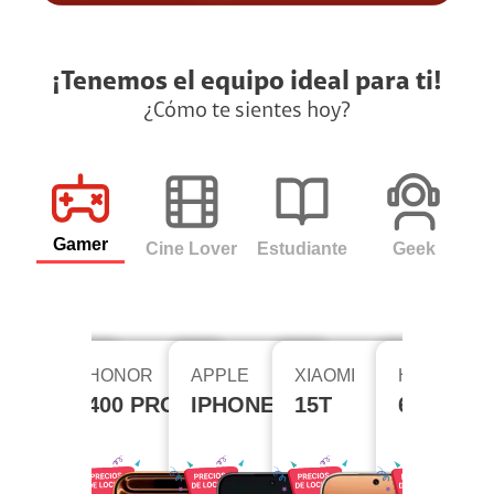
¡Tenemos el equipo ideal para ti!
¿Cómo te sientes hoy?
Gamer
Cine Lover
Estudiante
Geek
PPLE
HONOR
APPLE
XIAOMI
HONOR
5 FE
PHONE 17 PRO
400 PRO
IPHONE 17 PRO
15T
600
AX
8 GB
12 GB
12 GB
12 GB
12 GB